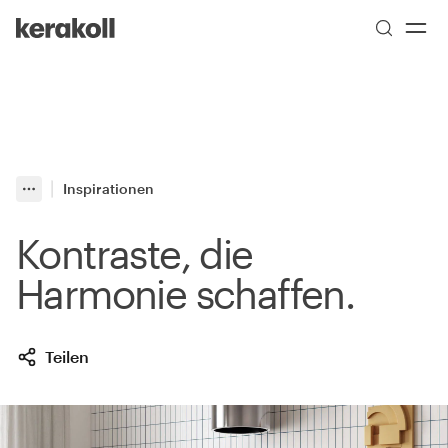
Skip to main content
Go to Homepage
Inspirationen
More
Toggle menu
Kontraste, die
Harmonie schaffen.
Teilen