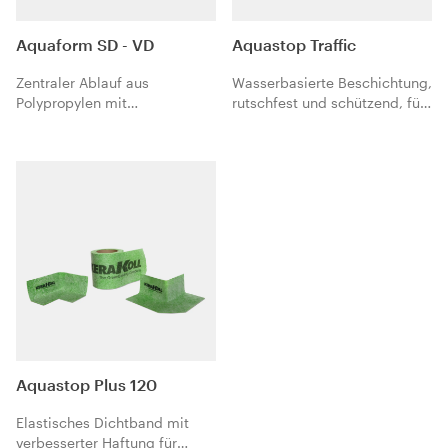
Aquaform SD - VD
Aquastop Traffic
Zentraler Ablauf aus
Wasserbasierte Beschichtung,
Polypropylen mit
rutschfest und schützend, für
wasserundurchlässiger,
Aquastop Nanoflex.
beidseitig mit
Polypropylenvlies kaschierter
Polyethylen-Membran zur
Anwendung in den
Abdichtungssystemen von
Kerakoll.
Aquastop Plus 120
Elastisches Dichtband mit
verbesserter Haftung für