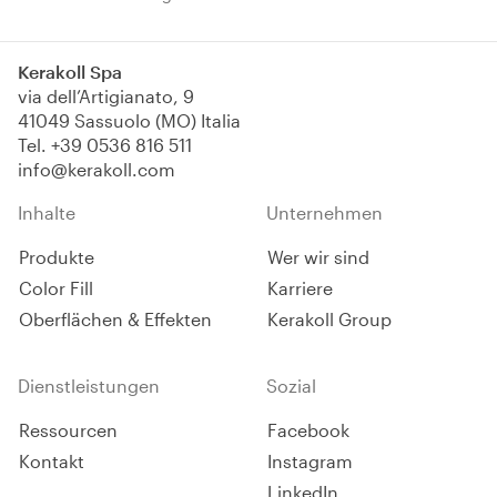
Fugen.
Die Struktur in 3 Schichten
mit wasserundurchlässigem
Kerakoll Spa
zentrales Kernstück aus
via dell’Artigianato, 9
alkalibeständigem TPE und
41049 Sassuolo (MO) Italia
Polypropylenfaser
Tel.
+39 0536 816 511
gewährleistet extreme
info@kerakoll.com
Kompatibilität mit den
Abdichtungsprodukten.
Inhalte
Unternehmen
Produkte
Wer wir sind
Color Fill
Karriere
Oberflächen & Effekten
Kerakoll Group
Dienstleistungen
Sozial
Ressourcen
Facebook
Kontakt
Instagram
LinkedIn