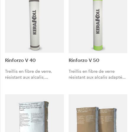
Rinforzo V 40
Rinforzo V 50
Treillis en fibre de verre,
Treillis en fibre de verre
résistant aux alcalis,
résistant aux alcalis adapté
approprié pour les systèmes
pour le renforcement de
d’isolation thermique par
ragréages sur des enduits
l’extérieur exécutés avec tous
neufs comme en rénovation,
les types de panneaux
spécialement étudié pour
isolants ETICS.
être placé à l’intérieur des
systèmes d’isolation
thermique par l’extérieur.