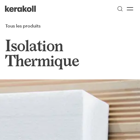
Skip to main content
Go to Homepage
Tous les produits
Isolation
Thermique