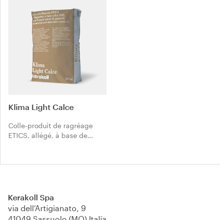
Klima Light Calce
Colle-produit de ragréage
ETICS, allégé, à base de
chaux NHL, pour la pose de
panneaux d’isolation
thermique minéraux et
naturels.
Kerakoll Spa
via dell’Artigianato, 9
41049 Sassuolo (MO) Italia