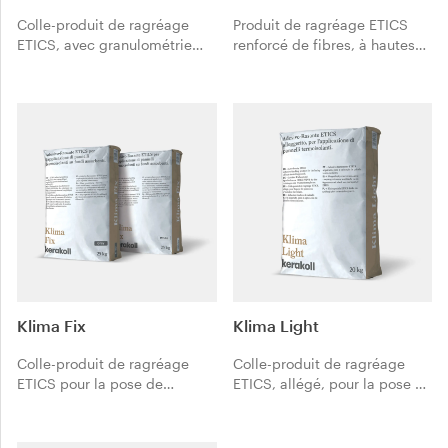
Colle-produit de ragréage
Produit de ragréage ETICS
ETICS, avec granulométrie
renforcé de fibres, à hautes
augmentée, pour la pose à
performances, résistant à
adhérence élevée de
l’impact de la grêle et aux
panneaux d’isolation
chocs, pour la restauration
thermique.
due aux dommages et à la
détérioration.
Klima Fix
Klima Light
Colle-produit de ragréage
Colle-produit de ragréage
ETICS pour la pose de
ETICS, allégé, pour la pose de
panneaux d’isolation
panneaux d’isolation
thermique sur les supports
thermique.
poreux.