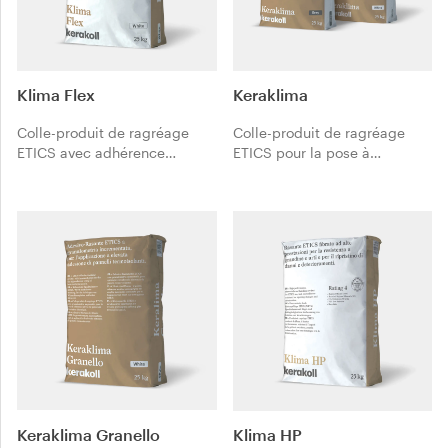
Klima Flex
Keraklima
Colle-produit de ragréage
Colle-produit de ragréage
ETICS avec adhérence
ETICS pour la pose à
renforcée, spécifique pour
adhérence élevée de
Klimaexpert ETA EPS sans
panneaux d’isolation
chevilles.
thermique.
Keraklima Granello
Klima HP