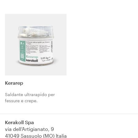
all’acqua per fondi
autolivellanti, adesivi
assorbenti.
cementizi, rasanti e intonaci.
Kerarep
Saldante ultrarapido per
fessure e crepe.
Kerakoll Spa
via dell’Artigianato, 9
41049 Sassuolo (MO) Italia