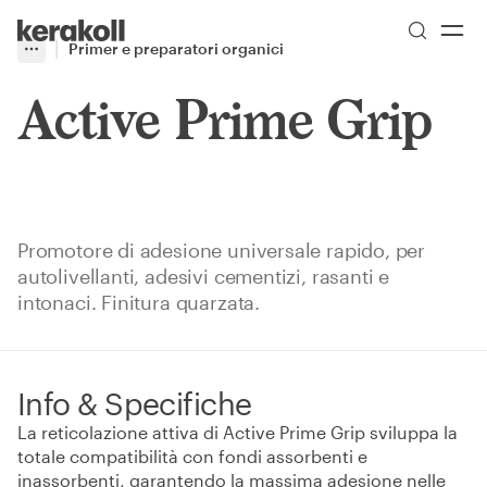
Skip to main content
Go to Homepage
Primer e preparatori organici
More
Toggle menu
Active Prime Grip
Promotore di adesione universale rapido, per
autolivellanti, adesivi cementizi, rasanti e
intonaci. Finitura quarzata.
Info & Specifiche
La reticolazione attiva di Active Prime Grip sviluppa la
totale compatibilità con fondi assorbenti e
inassorbenti, garantendo la massima adesione nelle