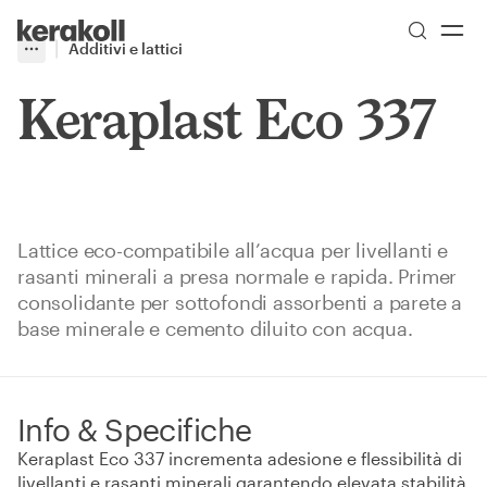
Skip to main content
Go to Homepage
Additivi e lattici
More
Toggle menu
Keraplast Eco 337
Lattice eco-compatibile all’acqua per livellanti e
rasanti minerali a presa normale e rapida. Primer
consolidante per sottofondi assorbenti a parete a
base minerale e cemento diluito con acqua.
Info & Specifiche
Keraplast Eco 337 incrementa adesione e flessibilità di
livellanti e rasanti minerali garantendo elevata stabilità