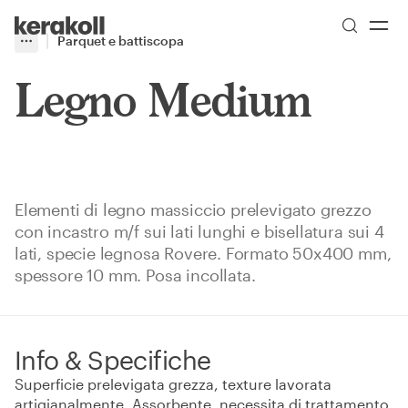
Skip to main content
Go to Homepage
Parquet e battiscopa
More
Toggle menu
Legno Medium
Elementi di legno massiccio prelevigato grezzo
con incastro m/f sui lati lunghi e bisellatura sui 4
lati, specie legnosa Rovere. Formato 50x400 mm,
spessore 10 mm. Posa incollata.
Info & Specifiche
Superficie prelevigata grezza, texture lavorata
artigianalmente. Assorbente, necessita di trattamento