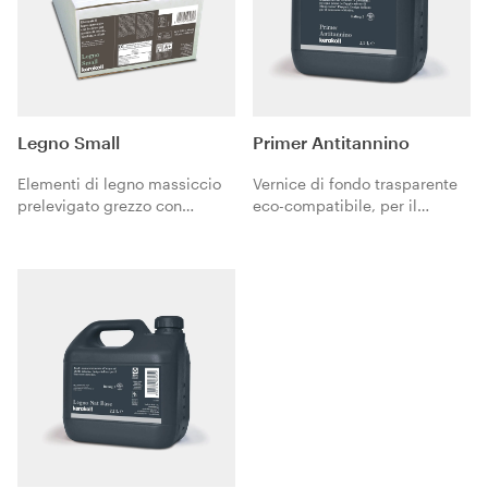
Legno Small
Primer Antitannino
Elementi di legno massiccio
Vernice di fondo trasparente
prelevigato grezzo con
eco-compatibile, per il
incastro m/f sui lati lunghi e
trattamento antitannino di
bisellatura sui 4 lati, specie
pavimenti in legno prima
legnosa Rovere. Formato
dell’applicazione di
42x300 mm spessore 10 mm.
Microresina Parquet.
Posa incollata.
Design italiano per il
benessere abitativo.